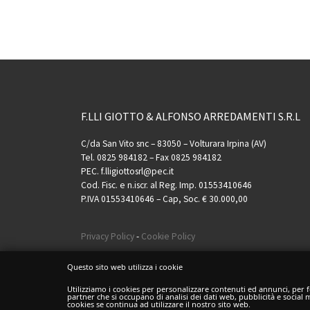
F.LLI GIOTTO & ALFONSO ARREDAMENTI S.R.L
C/da San Vito snc – 83050 – Volturara Irpina (AV)
Tel. 0825 984182 – Fax 0825 984182
PEC. f.lligiottosrl@pec.it
Cod. Fisc. e n.iscr. al Reg. Imp. 01553410646
P.IVA 01553410646 – Cap, Soc. € 30.000,00
Privacy Policy
-
Cookie Policy
Questo sito web utilizza i cookie
Utilizziamo i cookies per personalizzare contenuti ed annunci, per fo
partner che si occupano di analisi dei dati web, pubblicità e social
cookies se continua ad utilizzare il nostro sito web.
© 2026
F.lli Giotto & Alfonso
– Tutti i diritti riservati